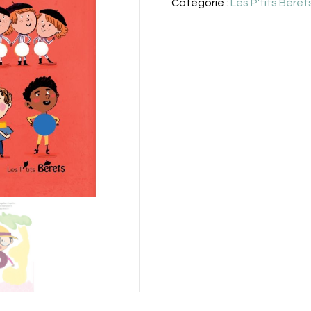
Catégorie :
Les P'tits Béret