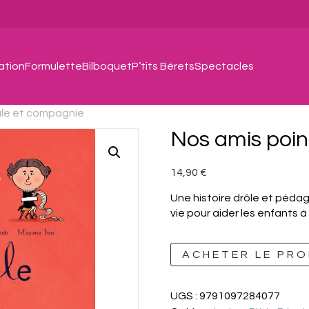
ation
Formulette
Bilboquet
P’tits Bérets
Spectacles
gule et compagnie
Nos amis poin
14,90
€
Une histoire drôle et péda
vie pour aider les enfants à
ACHETER LE PRO
UGS :
9791097284077