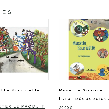
RES
tte Souricette
Musette Souricett
livret pédagogiqu
€
ETER LE PRODUIT
20,00
€