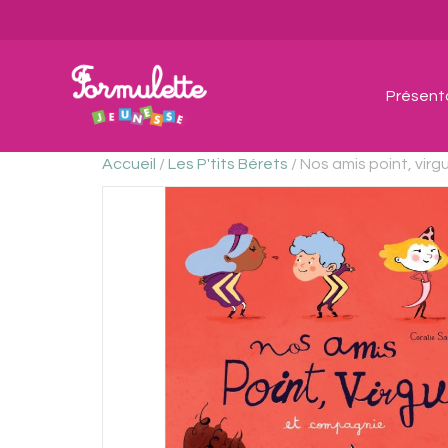
Présent
Accueil
/
Les P'tits Bérets
/ Nos amis point, vir