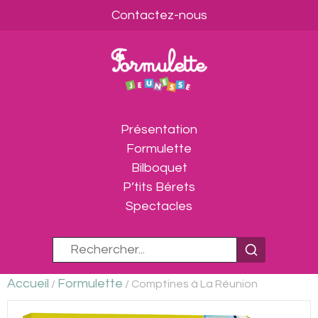
Contactez-nous
Présentation
Formulette
Bilboquet
P’tits Bérets
Spectacles
Accueil
Formulette
/
/ Comptines à La Réunion